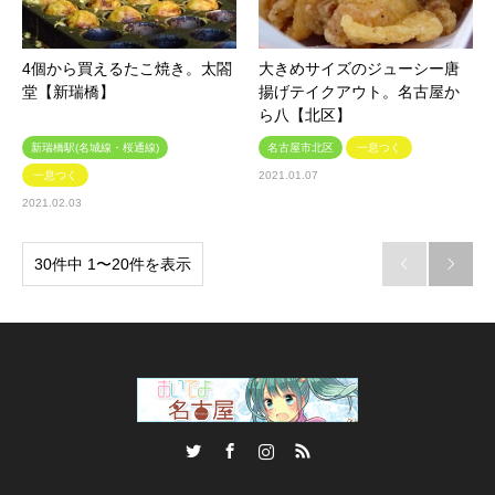
4個から買えるたこ焼き。太閤
大きめサイズのジューシー唐
堂【新瑞橋】
揚げテイクアウト。名古屋か
ら八【北区】
新瑞橋駅(名城線・桜通線)
名古屋市北区
一息つく
一息つく
2021.01.07
2021.02.03
30件中 1〜20件を表示


Twitter
Facebook
Instagram
RSS