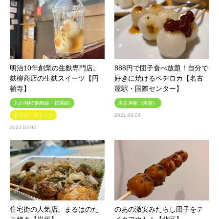
明治10年創業の生麩専門店。
888円で団子食べ放題！自分で
麩柳商店の生麩スイーツ【円
好きに焼けるベヂロカ【名古
頓寺】
屋駅・国際センター】
丸の内駅(鶴舞線・桜通線)
名古屋駅（東側）
カフェ・スイーツ
2021.08.04
2022.03.02
住宅街の人気店。まるはのた
のあの激安みたらし団子をテ