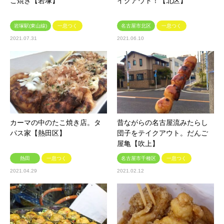
こ焼き【岩塚】
イクアウト！【北区】
岩塚駅(東山線)
一息つく
名古屋市北区
一息つく
2021.07.31
2021.06.10
カーマの中のたこ焼き店。タ
昔ながらの名古屋流みたらし
パス家【熱田区】
団子をテイクアウト。だんご
屋亀【吹上】
熱田
一息つく
名古屋市千種区
一息つく
2021.04.29
2021.02.12