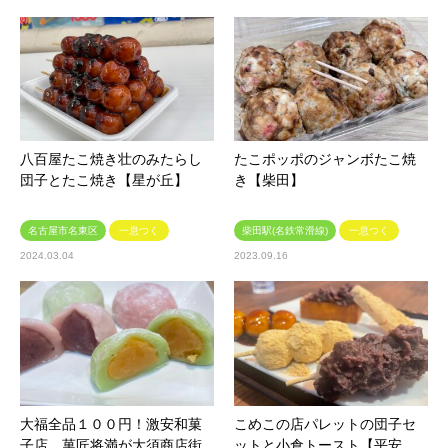
八百屋たこ焼き壮のみたらし
たこポッポのジャンボたこ焼
団子とたこ焼き【星が丘】
き【柴田】
名古屋市名東区
一息つく
柴田駅(名鉄常滑線)
一息つく
2024.03.04
2023.09.16
大福全品１００円！激安和菓
こめこの店パレットの団子セ
子店、菓匠将満が大須商店街
ットと小倉トースト【平安