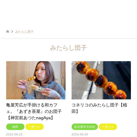
みたらし団子
みたらし団子
亀屋芳広が手掛ける和カフ
コネリコのみたらし団子【植
ェ。『あずき茶屋』のお団子
田】
【神宮前あつたnagAya】
熱田
一息つく
名古屋市天白区
一息つく
2024.09.02
2024.06.05