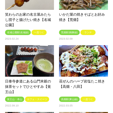
笑わらのお家の名古屋みたら
いかだ屋の焼きそばとお好み
し団子と揚げたい焼き【名城
焼き【荒畑】
公園】
名城公園駅(名城線)
一息つく
荒畑駅(鶴舞線)
ランチ
2023.02.24
2023.02.09
日泰寺参道にある山門米穀の
花ぜんのハーブ岩塩たこ焼き
抹茶セットでひとやすみ【覚
【高畑・八田】
王山】
覚王山・本山
カフェ・スイーツ
高畑駅(東山線)
一息つく
2022.09.10
2022.03.05