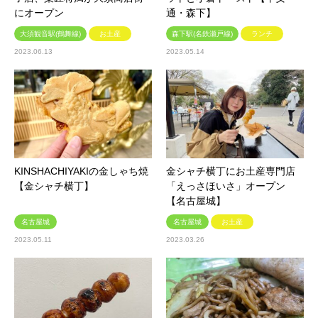
にオープン
通・森下】
大須観音駅(鶴舞線)
お土産
森下駅(名鉄瀬戸線)
ランチ
2023.06.13
2023.05.14
KINSHACHIYAKIの金しゃち焼
金シャチ横丁にお土産専門店
【金シャチ横丁】
「えっさほいさ」オープン
【名古屋城】
名古屋城
名古屋城
お土産
2023.05.11
2023.03.26