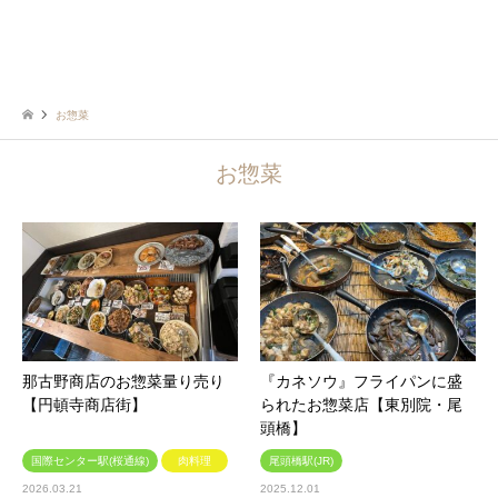
お惣菜
お惣菜
那古野商店のお惣菜量り売り
『カネソウ』フライパンに盛
【円頓寺商店街】
られたお惣菜店【東別院・尾
頭橋】
国際センター駅(桜通線)
肉料理
尾頭橋駅(JR)
2026.03.21
2025.12.01