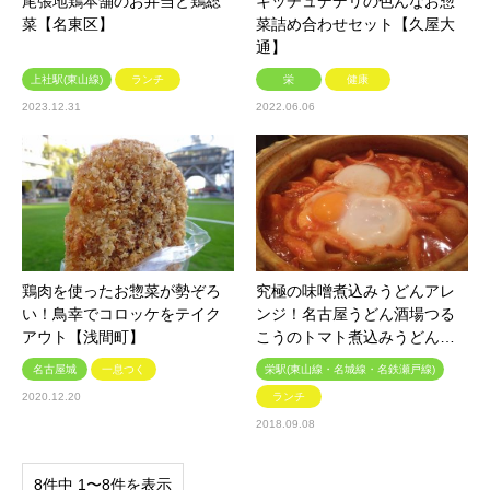
尾張地鶏本舗のお弁当と鶏総
キッチュデデリの色んなお惣
菜【名東区】
菜詰め合わせセット【久屋大
通】
上社駅(東山線)
ランチ
栄
健康
2023.12.31
2022.06.06
鶏肉を使ったお惣菜が勢ぞろ
究極の味噌煮込みうどんアレ
い！鳥幸でコロッケをテイク
ンジ！名古屋うどん酒場つる
アウト【浅間町】
こうのトマト煮込みうどん…
名古屋城
一息つく
栄駅(東山線・名城線・名鉄瀬戸線)
2020.12.20
ランチ
2018.09.08
8件中 1〜8件を表示