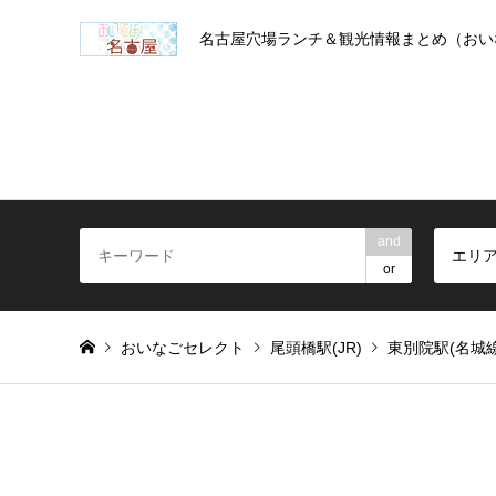
名古屋穴場ランチ＆観光情報まとめ（おい
and
エリ
or
おいなごセレクト
尾頭橋駅(JR)
東別院駅(名城線