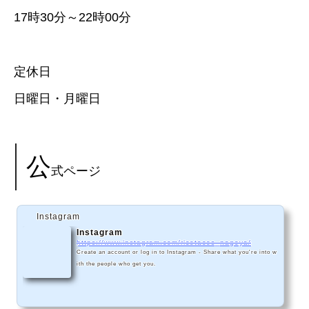
17時30分～22時00分
定休日
日曜日・月曜日
公
式ページ
Instagram
Instagram
https://www.instagram.com/ricotacos_nagoya/
Create an account or log in to Instagram - Share what you're into w
ith the people who get you.