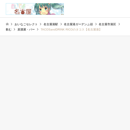
検索
おいなごセレクト
名古屋港駅
名古屋港ガーデンふ頭
名古屋市港区
飲む
居酒屋・バー
TACOSandDRINK RICOのタコス【名古屋港】