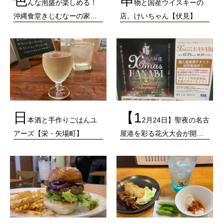
色
串
んな泡盛が楽しめる！
物と国産ウイスキーの
沖縄食堂きじむなーの家…
店。けいちゃん【伏見】
日
【1
本酒と手作りごはんユ
2月24日】聖夜の名古
アーズ【栄・矢場町】
屋港を彩る花火大会が開…