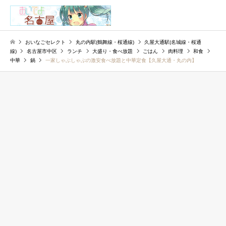
検索
おいなごセレクト
丸の内駅(鶴舞線・桜通線)
久屋大通駅(名城線・桜通
線)
名古屋市中区
ランチ
大盛り・食べ放題
ごはん
肉料理
和食
中華
鍋
一家しゃぶしゃぶの激安食べ放題と中華定食【久屋大通・丸の内】