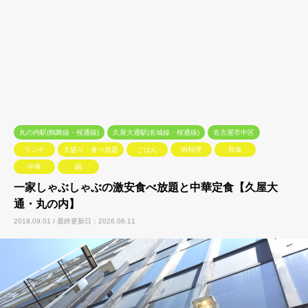
丸の内駅(鶴舞線・桜通線)
久屋大通駅(名城線・桜通線)
名古屋市中区
ランチ
大盛り・食べ放題
ごはん
肉料理
和食
中華
鍋
一家しゃぶしゃぶの激安食べ放題と中華定食【久屋大
通・丸の内】
2018.09.01 / 最終更新日：2026.06.11