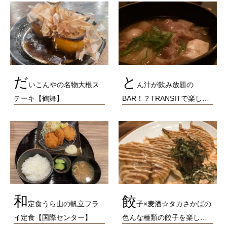
だ
と
いこんやの名物大根ス
ん汁が飲み放題の
テーキ【鶴舞】
BAR！？TRANSITで楽し…
和
餃
定食うら山の帆立フラ
子×麦酒☆タカさかばの
イ定食【国際センター】
色んな種類の餃子を楽し…