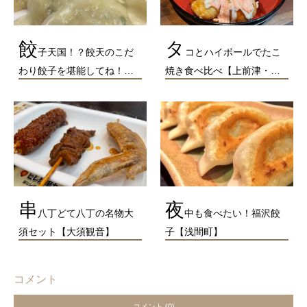
餃
タ
子天国！？餃天のこだ
コとハイボールでたこ
わり餃子を堪能してね！…
焼き食べ比べ【上前津・…
串
夜
八丁どて八丁の名物大
中も食べたい！福沢餃
須セット【大須観音】
子【浅間町】
コメント
コメント (0)