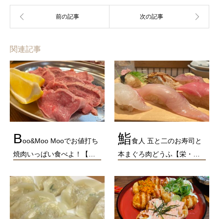
関連記事
B
鮨
oo&Moo Mooでお値打ち
食人 五と二のお寿司と
焼肉いっぱい食べよ！【…
本まぐろ肉どうふ【栄・…