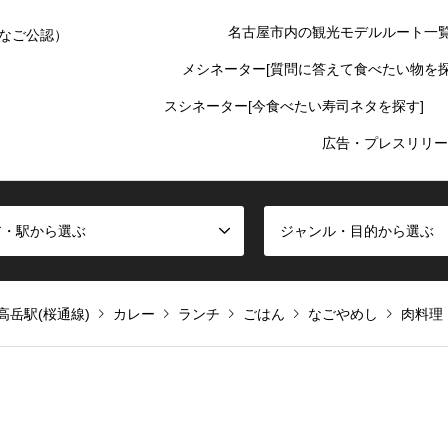
名古屋市内の観光モデルルート一
なご公認）
メシネーター[質問に答えて食べたい物を探
スシネーター[今食べたい寿司ネタを探す]
広告・プレスリリー
ア・駅から選ぶ
ジャンル・目的から選ぶ
高岳駅(桜通線)
カレー
ランチ
ごはん
なごやめし
肉料理