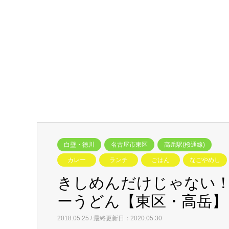
白壁・徳川
名古屋市東区
高岳駅(桜通線)
カレー
ランチ
ごはん
なごやめし
きしめんだけじゃない
ーうどん【東区・高岳】
2018.05.25 / 最終更新日：2020.05.30