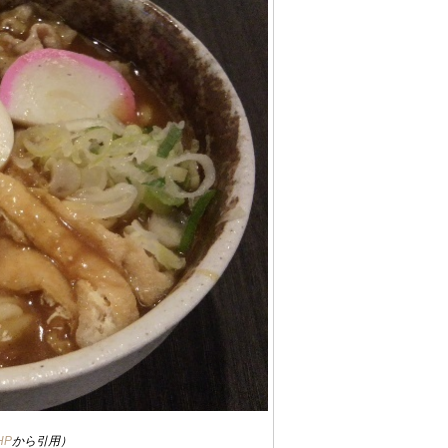
HP
から引用）