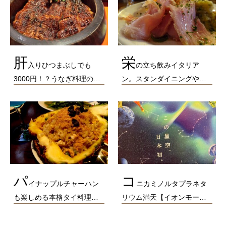
肝
栄
入りひつまぶしでも
の立ち飲みイタリア
3000円！？うなぎ料理の…
ン。スタンダイニングや…
パ
コ
イナップルチャーハン
ニカミノルタプラネタ
も楽しめる本格タイ料理…
リウム満天【イオンモー…