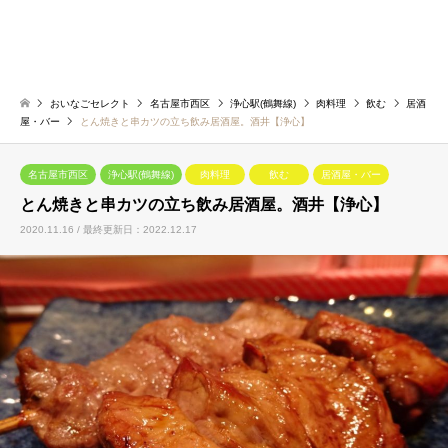
おいなごセレクト
名古屋市西区
浄心駅(鶴舞線)
肉料理
飲む
居酒
屋・バー
とん焼きと串カツの立ち飲み居酒屋。酒井【浄心】
名古屋市西区
浄心駅(鶴舞線)
肉料理
飲む
居酒屋・バー
とん焼きと串カツの立ち飲み居酒屋。酒井【浄心】
2020.11.16 / 最終更新日：2022.12.17