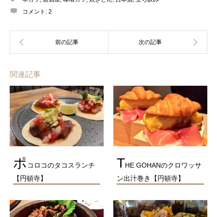
コメント:
2
関連記事
ポ
T
コロコのタコスランチ
HE GOHANのクロワッサ
【円頓寺】
ン出汁巻き【円頓寺】