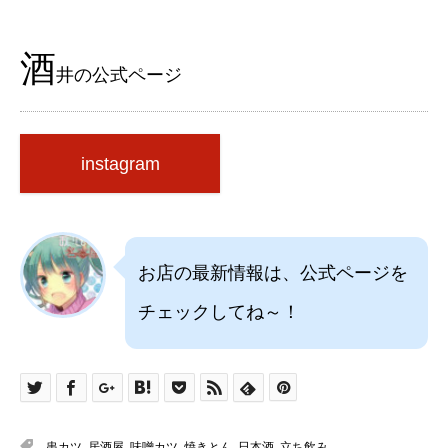
酒
井の公式ページ
instagram
お店の最新情報は、公式ページを
チェックしてね～！
串カツ
,
居酒屋
,
味噌カツ
,
焼きとん
,
日本酒
,
立ち飲み