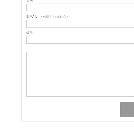
名前
E-MAIL
- 公開されません -
備考