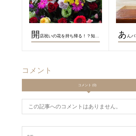
開
あ
店祝いの花を持ち帰る！？知…
んバ
コメント
コメント (0)
この記事へのコメントはありません。