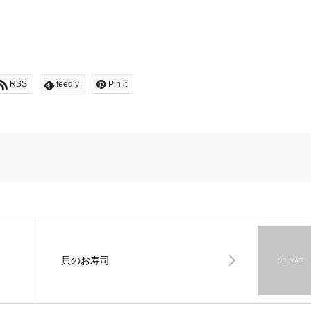
RSS
feedly
Pin it
貝のお寿司