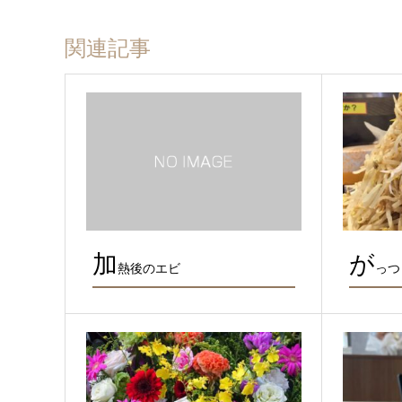
関連記事
加
が
熱後のエビ
っつ