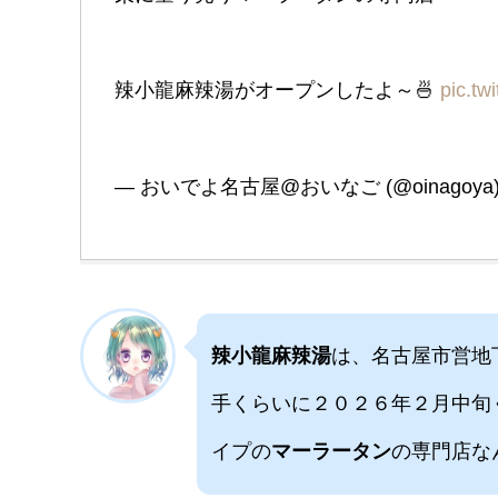
辣小龍麻辣湯がオープンしたよ～🍜
pic.tw
— おいでよ名古屋@おいなご (@oinagoya
辣小龍麻辣湯
は、名古屋市営地
手くらいに２０２６年２月中旬
イプの
マーラータン
の専門店な