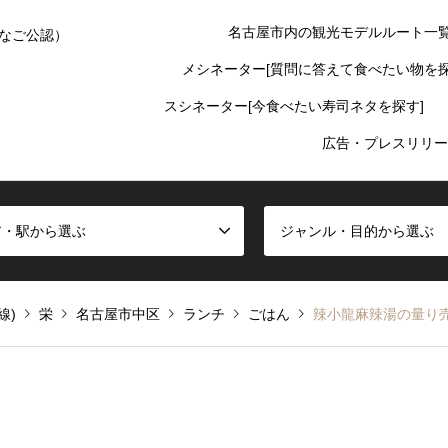
名古屋市内の観光モデルルート一
なご公認）
メシネーター[質問に答えて食べたい物を探
スシネーター[今食べたい寿司ネタを探す]
広告・プレスリリー
ア・駅から選ぶ
ジャンル・目的から選ぶ
線)
栄
名古屋市中区
ランチ
ごはん
辣小龍麻辣湯の量り