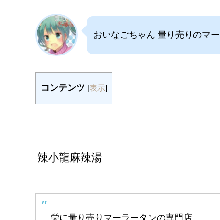
おいなごちゃん 量り売りのマ
コンテンツ
[
表示
]
辣小龍麻辣湯
栄に量り売りマーラータンの専門店