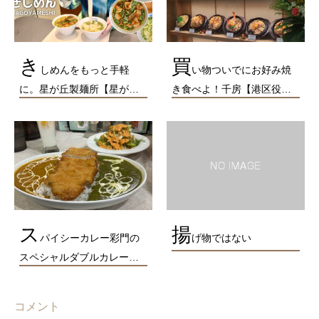
き
買
しめんをもっと手軽
い物ついでにお好み焼
に。星が丘製麺所【星が…
き食べよ！千房【港区役…
ス
揚
パイシーカレー彩門の
げ物ではない
スペシャルダブルカレー…
コメント