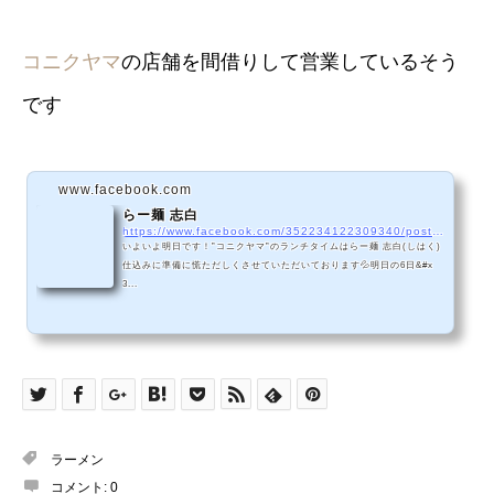
コニクヤマ
の店舗を間借りして営業しているそう
です
www.facebook.com
らー麺 志白
https://www.facebook.com/352234122309340/posts/356553631877389/
いよいよ明日です！”コニクヤマ”のランチタイムはらー麺 志白(しはく)
仕込みに準備に慌ただしくさせていただいております💦明日の6日&#x
3...
ラーメン
コメント:
0