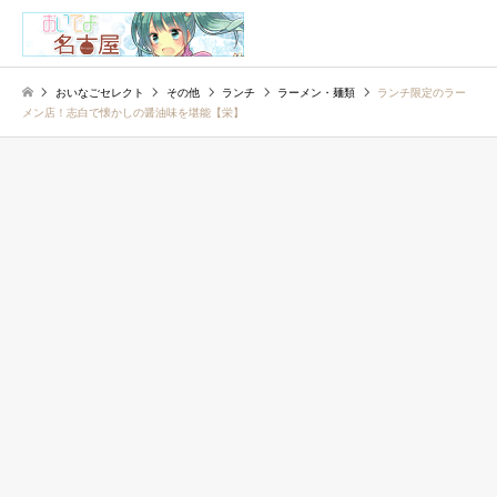
検索
おいなごセレクト
その他
ランチ
ラーメン・麺類
ランチ限定のラー
メン店！志白で懐かしの醤油味を堪能【栄】