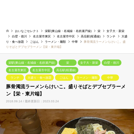
おいなごセレクト
栄駅(東山線・名城線・名鉄瀬戸線)
栄
女子大・新栄
白壁・徳川
名古屋市東区
名古屋市中区
高岳駅(桜通線)
ランチ
大盛
り・食べ放題
ごはん
ラーメン・麺類
中華
豚骨濁流ラーメンらけいこ。盛
りそばとデブセブラーメン【栄・東片端】
栄駅(東山線・名城線・名鉄瀬戸線)
栄
女子大・新栄
白壁・徳川
名古屋市東区
名古屋市中区
高岳駅(桜通線)
ランチ
大盛り・食べ放題
ごはん
ラーメン・麺類
中華
豚骨濁流ラーメンらけいこ。盛りそばとデブセブラーメ
ン【栄・東片端】
2018.09.14 / 最終更新日：2023.03.24