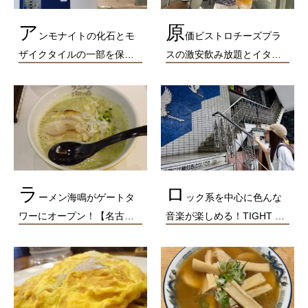
ア
原
ンモナイトの化石とモ
価ビストロチーズプラ
ザイクタイルの一部を保…
スの激安飲み放題とイタ…
ラ
ロ
ーメン海鳴がゲートタ
ック系を中心に色んな
ワーにオープン！【名古…
音楽が楽しめる！TIGHT …