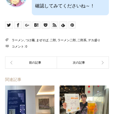
確認してみてくださいね～！
ラーメン
,
つけ麺
,
まぜそば
,
二郎
,
ラーメン二郎
,
二郎系
,
デカ盛り
コメント:
0
関連記事