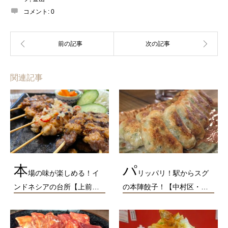
コメント:
0
関連記事
本
パ
場の味が楽しめる！イ
リッパリ！駅からスグ
ンドネシアの台所【上前…
の本陣餃子！【中村区・…