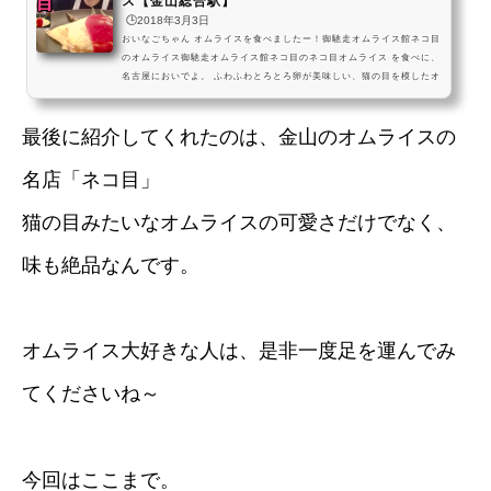
ス【金山総合駅】
🕒️2018年3月3日
おいなごちゃん オムライスを食べましたー！御馳走オムライス館ネコ目
のオムライス御馳走オムライス館ネコ目のネコ目オムライス を食べに、
名古屋においでよ。 ふわふわとろとろ卵が美味しい、猫の目を模したオ
ムライスだよ。 デザートまで美味しいお店で、大満足のひとときを過ご
してね～！ pic.twitter.com/IbS3HJO6PO— おいでよ名古屋@おいなご
最後に紹介してくれたのは、金山のオムライスの
(@oinagoya) May 29, 2025 御馳走オムライス館ネコ目は、名古屋市営
地下鉄名城線やJR・名鉄の金山総合駅から少し歩いた場所にある、大人
気のオムライス専門店だよ！ かわい...
名店「ネコ目」
猫の目みたいなオムライスの可愛さだけでなく、
味も絶品なんです。
オムライス大好きな人は、是非一度足を運んでみ
てくださいね～
今回はここまで。