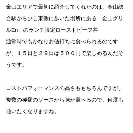
80円。15日と29日は500円で食べられるよ。持ち帰りは580円だよ。#飯
金山エリアで最初に紹介してくれたのは、金山総
テロ pic.twitter.com/bVhVWRkm2H— おいでよ名古屋 (@oinagoya)
2016年6月22日ほかのローストビーフ丼の記事はこちらステーキ丼もあ
ります金山グリルEnのステーキ丼(880円)を食べに...
合駅から少し東側に歩いた場所にある「金山グリ
ルEn」のランチ限定ローストビーフ丼
通常時でもかなりお値打ちに食べられるのです
が、１５日と２９日は５００円で楽しめるんだそ
うです。
コストパフォーマンスの高さももちろんですが、
複数の種類のソースから味が選べるので、何度も
通いたくなりますね。