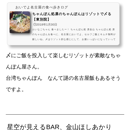
おいでよ名古屋の食べ歩きログ
ちゃんぽん処凛のちゃんぽんはリゾットで〆る
【東別院】
🕒️2018年1月30日
おいなごちゃん 食べましたー！ ちゃんぽん処 凛金山 ちゃんぽん処 凛
のちゃんぽんを食べに、名古屋においでよ。セルフご飯とキムチ無料が
嬉しいね。〆はリゾット的な感じにして、お腹いっぱいになっていって
ねー！ #飯テロ pic.twitter.com/PfrvTPsrPs— おいでよ名古屋 (@oina
goya) 2018年1月29日 ちゃんぽん処 凛は、金山総合駅から少し歩いた
〆にご飯を投入して楽しむリゾットが素敵なちゃ
場所にある、色んな種類のちゃんぽんが楽しめるお店なんだね～！ 〆は
無料ライスでリゾットを作って食べるのが推奨されていたよ～！ 粉チー
ズと卵の追加...
んぽん屋さん。
台湾ちゃんぽん なんて謎の名古屋飯もあるそう
ですよ。
星空が見えるBAR、金山ほしあかり