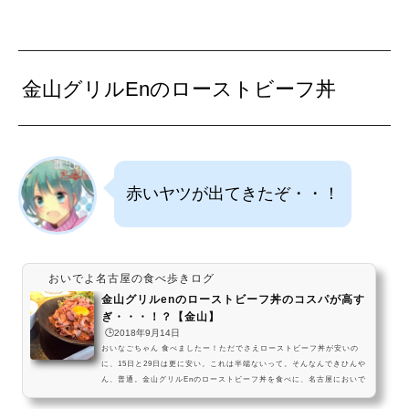
金山グリルEnのローストビーフ丼
赤いヤツが出てきたぞ・・！
おいでよ名古屋の食べ歩きログ
金山グリルenのローストビーフ丼のコスパが高す
ぎ・・・！？【金山】
🕒️2018年9月14日
おいなごちゃん 食べましたー！ただでさえローストビーフ丼が安いの
に、15日と29日は更に安い。これは半端ないって。そんなんできひんや
ん、普通。金山グリルEnのローストビーフ丼を食べに、名古屋においで
よ。ランチ限定、スープ付きのローストビーフ丼(ご飯大盛無料)が税込6