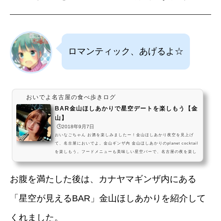
ロマンティック、あげるよ☆
おいでよ名古屋の食べ歩きログ
BAR金山ほしあかりで星空デートを楽しもう【金
山】
🕒️2018年9月7日
おいなごちゃん お酒を楽しみましたー！金山ほしあかり夜空を見上げ
て、名古屋においでよ。金山ギンザ内 金山ほしあかりのplanet cocktail
を楽しもう。フードメニューも美味しい星空バーで、名古屋の夜を楽し
んでね。 #飯テロ pic.twitter.com/PzTCCuTQwb— おいでよ名古屋
(@oinagoya) 2017年4月26日 金山ほしあかりは、金山総合駅からすぐ
お腹を満たした後は、カナヤマギンザ内にある
の場所にある、天体モチーフのカクテルが楽しめるBARなんだね～！ 星
空をイメージした暗めの店内で、色んな種類のカクテルが楽しめるだけ
でなく、お食事メニューも結構素敵なんだよ～ ...
「星空が見えるBAR」金山ほしあかりを紹介して
くれました。