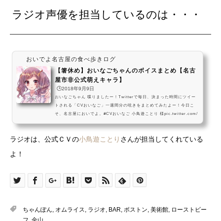
ラジオ声優を担当しているのは・・・
おいでよ名古屋の食べ歩きログ
【箸休め】おいなごちゃんのボイスまとめ【名古
屋市非公式萌えキャラ】
🕒️2018年9月9日
おいなごちゃん 喋りましたー！Twitterで毎日、決まった時間にツイー
トされる「CVおいなご」一週間分の呟きをまとめてみたよー！今日こ
そ、名古屋においでよ。#CVおいなご 小鳥遊ことり 様pic.twitter.com/
mRJcr2RvGi— おいでよ名古屋 (@oinagoya) 2018年9月2日日付が変
わった瞬間に名古屋においでよするおいなごちゃん、狂気を感じるね！
ラジオは、公式ＣＶの
小鳥遊ことり
さんが担当してくれている
2018/9/3月曜日だよ。仕事が憂鬱なら、名古屋においでよ。#CVおいな
ご 小鳥遊ことり 様 pic.twitter.com/UPOUF1raxf— おいでよ名古屋
よ！
(@oinagoya) 2018年9月2日ほとんどの施設が休...
ちゃんぽん
,
オムライス
,
ラジオ
,
BAR
,
ボストン
,
美術館
,
ローストビー
フ
,
金山