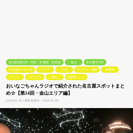
金山総合駅(JR・名鉄・名城線・名港線)
金山
名古屋市中区
名古屋の○○まとめ
ランチ
ごはん
ラーメン・麺類
肉料理
デート
イタリアン
飲む
居酒屋・バー
おいなごちゃんラジオで紹介された名古屋スポットまと
め☆【第14回・金山エリア編】
2019.01.10 / 最終更新日：2019.01.06