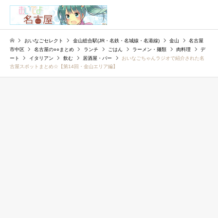
検索
おいなごセレクト
金山総合駅(JR・名鉄・名城線・名港線)
金山
名古屋
市中区
名古屋の○○まとめ
ランチ
ごはん
ラーメン・麺類
肉料理
デ
ート
イタリアン
飲む
居酒屋・バー
おいなごちゃんラジオで紹介された名
古屋スポットまとめ☆【第14回・金山エリア編】