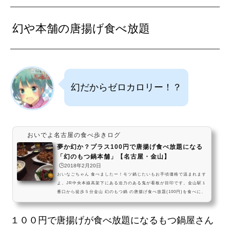
幻や本舗の唐揚げ食べ放題
幻だからゼロカロリー！？
おいでよ名古屋の食べ歩きログ
夢か幻か？プラス100円で唐揚げ食べ放題になる
「幻のもつ鍋本舗」【名古屋・金山】
🕒️2018年2月20日
おいなごちゃん 食べましたー！モツ鍋じたいもお手頃価格で温まれます
よ。JR中央本線高架下にある迫力のある鬼が看板が目印です。金山駅１
番口から徒歩５分金山 幻のもつ鍋 の唐揚げ食べ放題(100円)を食べに、
名古屋においでよ。クセのない唐揚げはいくらでも食べられてお値打ち
だよ！ #飯テロ pic.twitter.com/mHfH4trNu3— おいでよ名古屋 (@oin
１００円で唐揚げが食べ放題になるもつ鍋屋さん
agoya) 2017年1月6日 営業時間17:00～24:00 (L.O.23:30) 定休日不定
休※第1・3水曜日(4月～9月)