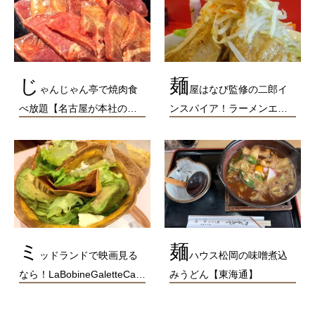
じ
麺
ゃんじゃん亭で焼肉食
屋はなび監修の二郎イ
べ放題【名古屋が本社の…
ンスパイア！ラーメンエ…
ミ
麺
ッドランドで映画見る
ハウス松岡の味噌煮込
なら！LaBobineGaletteCa…
みうどん【東海通】