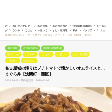
おいなごセレクト
名古屋城
名古屋市西区
浅間町駅(鶴舞線)
モーニン
グ
ランチ
ごはん
一息つく
すし・魚料理
和食
イタリアン
名古
屋城の帰りはプチトマトで懐かしいオムライスと…まぐろ丼【浅間町・西区】
名古屋城
名古屋市西区
浅間町駅(鶴舞線)
モーニング
ランチ
ごはん
一息つく
すし・魚料理
和食
イタリアン
名古屋城の帰りはプチトマトで懐かしいオムライスと…
まぐろ丼【浅間町・西区】
2018.10.02 / 最終更新日：2020.06.01