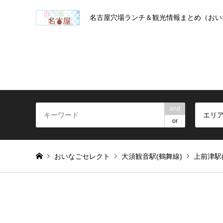
名古屋穴場ランチ＆観光情報まとめ（おい
and
エリ
or
おいなごセレクト
大須観音駅(鶴舞線)
上前津駅