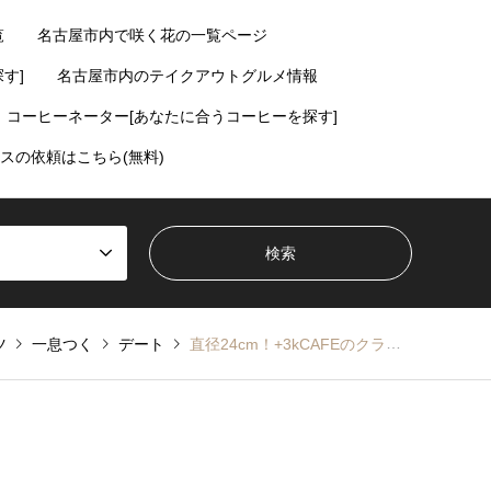
覧
名古屋市内で咲く花の一覧ページ
す]
名古屋市内のテイクアウトグルメ情報
コーヒーネーター[あなたに合うコーヒーを探す]
スの依頼はこちら(無料)
ツ
一息つく
デート
直径24cm！+3kCAFEのクラシックパンケーキがふかふかで幸せだった件【大須観音・上前津】