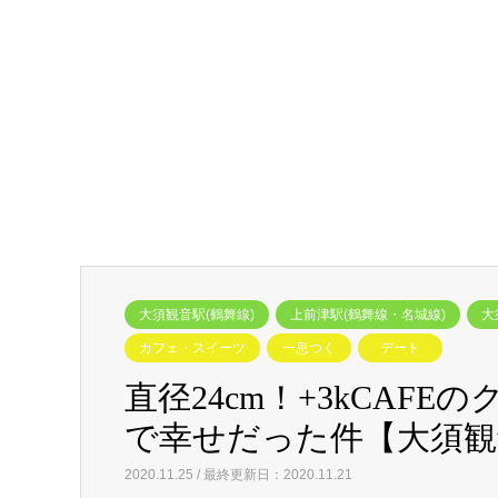
大須観音駅(鶴舞線)
上前津駅(鶴舞線・名城線)
大
カフェ・スイーツ
一息つく
デート
直径24cm！+3kCAF
で幸せだった件【大須観
2020.11.25 / 最終更新日：2020.11.21