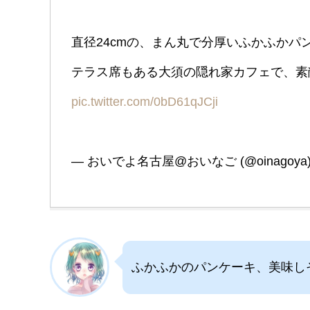
直径24cmの、まん丸で分厚いふかふかパ
テラス席もある大須の隠れ家カフェで、素
pic.twitter.com/0bD61qJCji
— おいでよ名古屋@おいなご (@oinagoya
ふかふかのパンケーキ、美味し