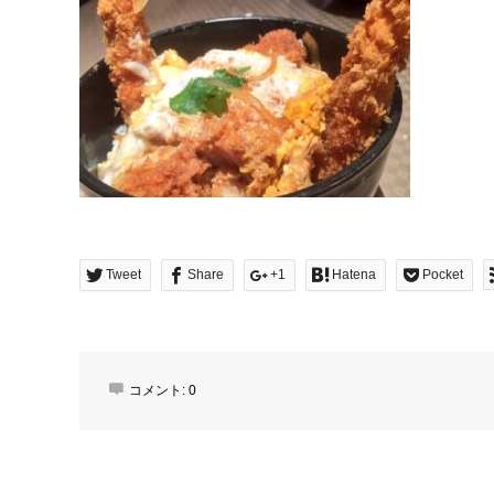
Tweet
Share
+1
Hatena
Pocket
コメント:
0