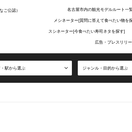
名古屋市内の観光モデルルート一
なご公認）
メシネーター[質問に答えて食べたい物を探
スシネーター[今食べたい寿司ネタを探す]
広告・プレスリリー
ア・駅から選ぶ
ジャンル・目的から選ぶ
false given in
/home/oinagoya/oinagoya.com/public_html/wp-cont