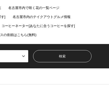
覧
名古屋市内で咲く花の一覧ページ
す]
名古屋市内のテイクアウトグルメ情報
コーヒーネーター[あなたに合うコーヒーを探す]
スの依頼はこちら(無料)
ent/themes/gensen_tcd050/breadcrumb.php
on line
94