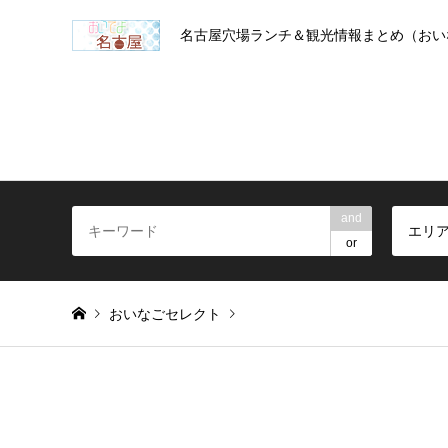
名古屋穴場ランチ＆観光情報まとめ（おい
and
エリ
or
おいなごセレクト
Warning
: foreach() argument must be of type array|object, 
ダイニングピエトラ