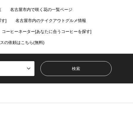
覧
名古屋市内で咲く花の一覧ページ
す]
名古屋市内のテイクアウトグルメ情報
コーヒーネーター[あなたに合うコーヒーを探す]
スの依頼はこちら(無料)
ent/themes/gensen_tcd050/breadcrumb.php
on line
94