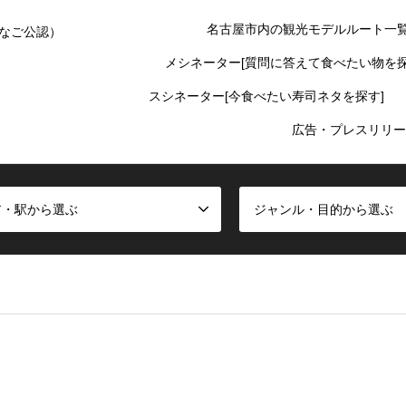
名古屋市内の観光モデルルート一
なご公認）
メシネーター[質問に答えて食べたい物を探
スシネーター[今食べたい寿司ネタを探す]
広告・プレスリリー
ア・駅から選ぶ
ジャンル・目的から選ぶ
false given in
/home/oinagoya/oinagoya.com/public_html/wp-cont