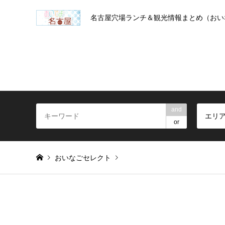
名古屋穴場ランチ＆観光情報まとめ（おい
and
エリ
or
おいなごセレクト
Warning
: foreach() argument must be of type array|object, 
トルネードフリット