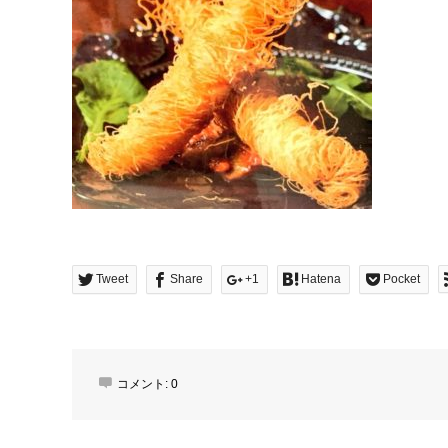
Tweet
Share
+1
Hatena
Pocket
コメント:
0