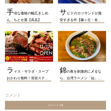
手
サ
頃な価格の幅広きしめ
ピドのカツサンドが激
ん。ちとせ屋【高岳】
安すぎる件【藤ヶ丘・名…
ラ
錦
イス・サラダ・スープ
の夜を刺激的に〆るな
おかわり無料！溶岩ステ…
ら、台湾ラーメン「仙」…
コメント
コメント (0)