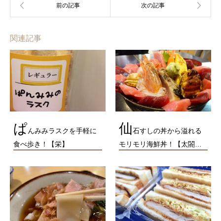
関連記事
ぱ
仙
んみみラスクを手軽に
石すしの丼から溢れる
食べ歩き！【栄】
モリモリ海鮮丼！【太閤…