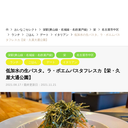
おいなごセレクト
栄駅(東山線・名城線・名鉄瀬戸線)
栄
名古屋市中区
ランチ
ごはん
デート
イタリアン
低加水の生パスタ。ラ・ボエムパス
タフレスカ【栄・久屋大通公園】
栄駅(東山線・名城線・名鉄瀬戸線)
栄
名古屋市中区
ランチ
ごはん
デート
イタリアン
低加水の生パスタ。ラ・ボエムパスタフレスカ【栄・久
屋大通公園】
2021.08.17 / 最終更新日：2021.11.21