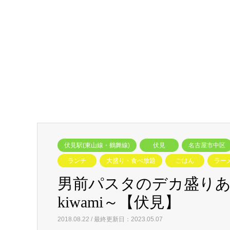
伏見駅(東山線・鶴舞線)
伏見
名古屋市中区
ランチ
大盛り・食べ放題
ごはん
ラー
男前パスタのデカ盛り
kiwami～【伏見】
2018.08.22 / 最終更新日：2023.05.07