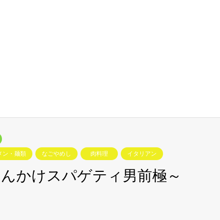
メン・麺類
なごやめし
肉料理
イタリアン
あんかけスパゲティ男前極～