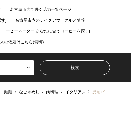
覧
名古屋市内で咲く花の一覧ページ
す]
名古屋市内のテイクアウトグルメ情報
コーヒーネーター[あなたに合うコーヒーを探す]
スの依頼はこちら(無料)
・麺類
なごやめし
肉料理
イタリアン
男前パスタのデカ盛りあんかけスパゲティ男前極～kiwami～【伏見】