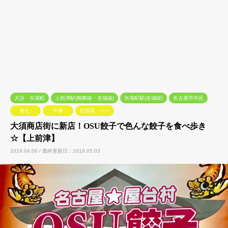
大須・矢場町
上前津駅(鶴舞線・名城線)
矢場町駅(名城線)
名古屋市中区
飲む
中華
居酒屋・バー
大須商店街に新店！OSU餃子で色んな餃子を食べ歩き
☆【上前津】
2019.04.06 / 最終更新日：2019.05.03