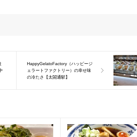
ま
HappyGelatoFactory（ハッピージ
中
ェラートファクトリー）の幸せ味
の冷たさ【太閤通駅】