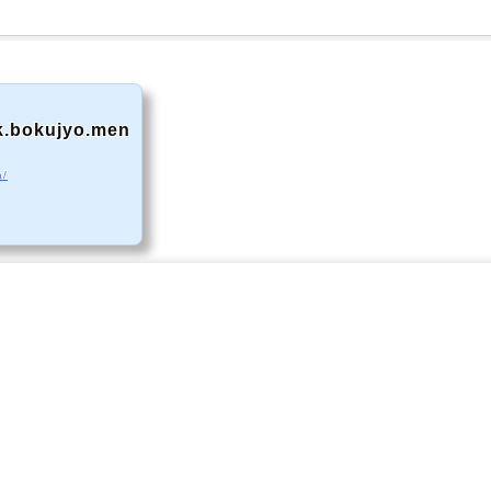
k.bokujyo.men
a/