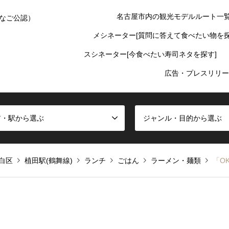
名古屋市内の観光モデルルート一
なご公認）
メシネーター[質問に答えて食べたい物を探
スシネーター[今食べたい寿司ネタを探す]
広告・プレスリリー
ア・駅から選ぶ
ジャンル・目的から選ぶ
白区
植田駅(鶴舞線)
ランチ
ごはん
ラーメン・麺類
「OK