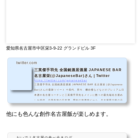
愛知県名古屋市中区栄3-9-22 グランドビル 3F
twitter.com
三英傑手羽先 全国銘酒居酒屋 JAPANESE BAR
名古屋栄(@JapaneseBar)さん | Twitter
https://twitter.com/japanesebar
三英傑手羽先 全国銘酒居酒屋 JAPANESE BAR 名古屋栄 (@Japanese
Bar)さんの最新ツイート 十四代、而今、磯自慢などなどのプレミアム日
本酒や名古屋コーチンと三英傑手羽先をメインに数々の最先端名古屋め
しを提供。全国各地の日本酒、愛知の地酒地ビール、名古屋最大級の品
揃え。営業日:月～土 営業時間:18:00～24:00 ＠nagoyanoomise（名古
屋嬢の台所の系列店です） 愛知県名古屋市中区栄3-9-22 グランドビル3
他にも色んな創作名古屋飯が楽しめます。
階
おいでよ名古屋の食べ歩きログ