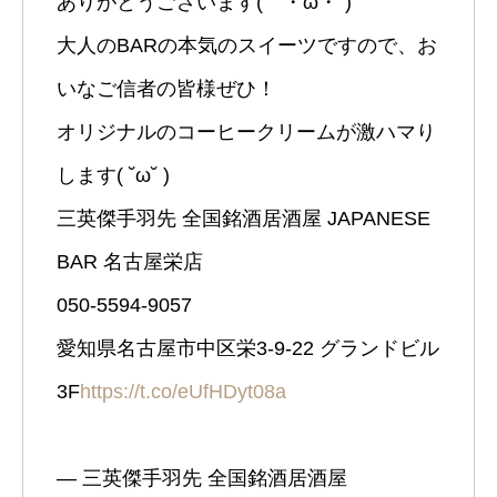
ありがとうございます(｀・ω・´)
大人のBARの本気のスイーツですので、お
いなご信者の皆様ぜひ！
オリジナルのコーヒークリームが激ハマり
します( ˘ω˘ )
三英傑手羽先 全国銘酒居酒屋 JAPANESE
BAR 名古屋栄店
050-5594-9057
愛知県名古屋市中区栄3-9-22 グランドビル
3F
https://t.co/eUfHDyt08a
— 三英傑手羽先 全国銘酒居酒屋