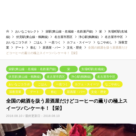
おいなごセレクト
栄駅(東山線・名城線・名鉄瀬戸線)
栄
矢場町駅(名城
線)
伏見駅(東山線・鶴舞線)
名古屋市西区
浄心駅(鶴舞線)
名古屋市中区
おいなごコラボ
ごはん
一息つく
カフェ・スイーツ
なごやめし
深夜営
業
デート
飲む
居酒屋・バー
文化・歴史
全国の銘酒を扱う居酒屋だけ
どコーヒーの薫りの極上スイーツパンケーキ！【栄】
栄駅(東山線・名城線・名鉄瀬戸線)
栄
矢場町駅(名城線)
伏見駅(東山線・鶴舞線)
名古屋市西区
浄心駅(鶴舞線)
名古屋市中区
おいなごコラボ
ごはん
一息つく
カフェ・スイーツ
なごやめし
深夜営業
デート
飲む
居酒屋・バー
文化・歴史
全国の銘酒を扱う居酒屋だけどコーヒーの薫りの極上ス
イーツパンケーキ！【栄】
2018.08.10 / 最終更新日：2018.08.10