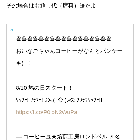
その場合はお通し代（席料）無だよ
🥞🥞🥞🥞🥞🥞🥞🥞🥞🥞🥞🥞🥞🥞🥞🥞🥞
おいなごちゃんコーヒーがなんとパンケー
キに！
8/10 鳩の日スタート！
ﾜｯﾌｰ! ﾜｯﾌｰ! ⋛⋋( ‘◇’)⋌⋚ ﾌﾜｯﾌﾜｯﾌｰ!!
https://t.co/P0ioN2WuPa
— コーヒー豆★焙煎工房ロンドベル ♬名