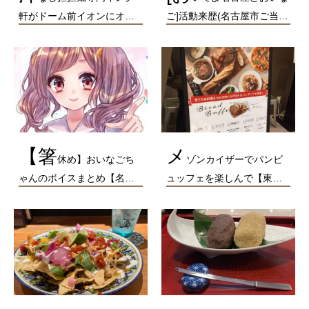
軒がドーム前イオンにオ…
ご]活動来歴(名古屋市ご当…
【箸
メ
休め】おいなごち
ゾンカイザーでパンビ
ゃんのボイスまとめ【名…
ュッフェを楽しんで【東…