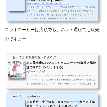
doVel_164)さん | Twitter
https://twitter.com/rondovel_164
鳩時計と小鳥グッズ★ロンドベル ♫名古屋 (@RondoVel_164)さんの最
新ツイート 【珈琲と鳩時計の店ロンドベル】名古屋初の「鳩時計カフ
ェ」◉インコ！文鳥！鳩！ぬいぐるみ、文具、アクセサリーからドイツ
鳩時計まで、小鳥グッズ多数販売 ！◉カフェ席にもぬいぐるみいっぱい♪
目の前で焙煎する炒りたてコーヒー豆の薫る癒し空間【Twi担当 鳩辺レ
イ】（珈琲焙煎部門 @Wahoo_Wahoo_164 もよろしく♪） 重力の井戸
コラボコーヒーは店頭でも、ネット通販でも販売
の底 鳥ントン基地（名古屋市西区）
中ですよー
おいでよ名古屋の食べ歩きログ
名古屋土産においなごちゃんコーヒー[珈琲と鳩時
計の店ロンドベル]【浄心】
🕒️2018年5月2日
おいなごちゃんコラボしましたー！ 珈琲と鳩時計と小鳥グッズのお店
「ロンドベル」は、名古屋市営地下鉄鶴舞線浄心駅から歩いた場所にあ
る、珈琲の専門店だよ！ ２０１８年１月から、私おいでよ名古屋とコラ
ボしたオリジナルブレンドのドリップコーヒーパックが発売されていま
す！名古屋土産にピッタリなコーヒー、おいなごちゃんコーヒーDERA
www7b.biglobe.ne.jp
恋BLENDとIKO舞BLEND鳩時計と珈琲の店ロンドベルの「カフェおい
なご」(680円)を買いに、名古屋においでよ。名古屋らしさ溢れる濃厚
自家焙煎／生豆焙煎・販売のコーヒー専門店【鳩
さ-DERA恋BLEND名古屋飯にもピッタ...
時計カフェ ロンドベル】小鳥グッズ...