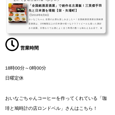
「全国銘酒居酒屋」で創作名古屋飯！三英傑手羽
先と日本酒を堪能【栄・矢場町】
🕒️2018年8月9日
おいなごちゃん 全国のお酒を楽しみましたー！全国銘酒居酒屋全国銘酒
居酒屋は、100種類以上の日本酒や様々なクラフトビールも揃った酒好
きの楽園。日替わりでお酒によく合う料理の数々も味わえるお店で、栄
の夜を楽しんでくださいね～🍻 pic.twitter.com/zzjpcsm1qH— おいで
よ名古屋@おいなご (@oinagoya) September 30, 2023 全国銘酒居酒
屋は、名古屋市営地下鉄の名城線と東山線が交差する栄駅から少し歩い
た場所にある、三英傑（豊臣秀吉・織田信長・徳川家康）をモチーフに
営業時間
した三種類の手羽先などのアレンジ名...
18時00分～0時00分
日曜定休
おいなごちゃんコーヒーを作ってくれている「珈
琲と鳩時計の店ロンドベル」さんはこちら！