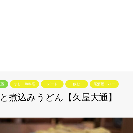
東区
すし・魚料理
デート
飲む
居酒屋・バー
と煮込みうどん【久屋大通】