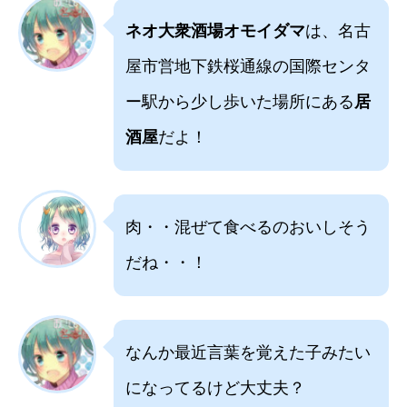
ネオ大衆酒場オモイダマ
は、名古
屋市営地下鉄桜通線の国際センタ
ー駅から少し歩いた場所にある
居
酒屋
だよ！
肉・・混ぜて食べるのおいしそう
だね・・！
なんか最近言葉を覚えた子みたい
になってるけど大丈夫？