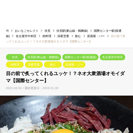
おいなごセレクト
伏見
伏見駅(東山線・鶴舞線)
国際センター駅(桜通
線)
名古屋市中村区
肉料理
深夜営業
飲む
居酒屋・バー
目の前で炙
ってくれるユッケ！？ネオ大衆酒場オモイダマ【国際センター】
伏見
伏見駅(東山線・鶴舞線)
国際センター駅(桜通線)
名古屋市中村区
肉料理
深夜営業
飲む
居酒屋・バー
目の前で炙ってくれるユッケ！？ネオ大衆酒場オモイダ
マ【国際センター】
2021.02.01 / 最終更新日：2023.01.30