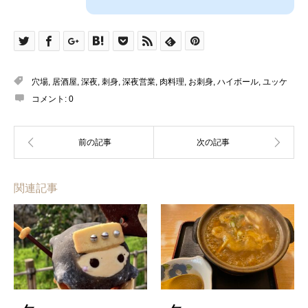
穴場
,
居酒屋
,
深夜
,
刺身
,
深夜営業
,
肉料理
,
お刺身
,
ハイボール
,
ユッケ
コメント:
0
関連記事