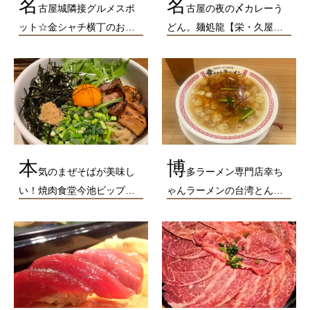
名
名
古屋城隣接グルメスポ
古屋の夜の〆カレーう
ット☆金シャチ横丁のお…
どん。麺処龍【栄・久屋…
本
博
気のまぜそばが美味し
多ラーメン専門店幸ち
い！焼肉食堂今池ビップ…
ゃんラーメンの台湾とん…