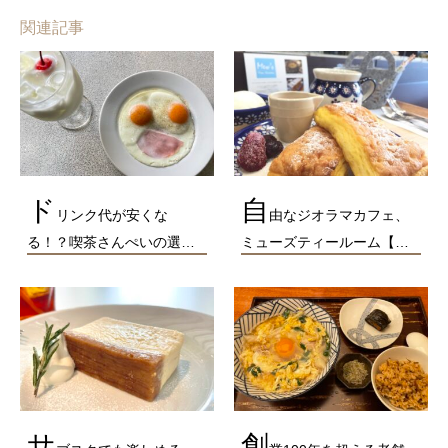
関連記事
ド
自
リンク代が安くな
由なジオラマカフェ、
る！？喫茶さんぺいの選…
ミューズティールーム【…
サ
創