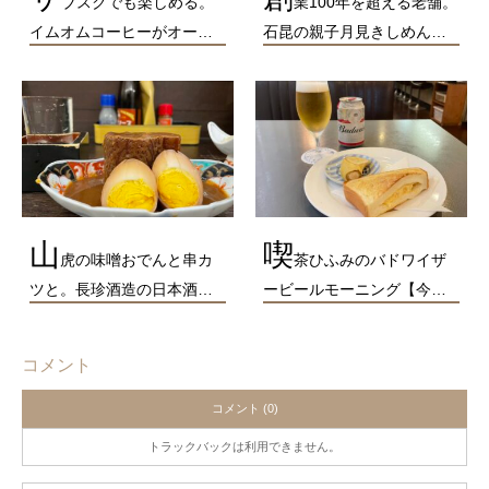
ブスクでも楽しめる。
業100年を超える老舗。
イムオムコーヒーがオー…
石昆の親子月見きしめん…
山
喫
虎の味噌おでんと串カ
茶ひふみのバドワイザ
ツと。長珍酒造の日本酒…
ービールモーニング【今…
コメント
コメント (0)
トラックバックは利用できません。