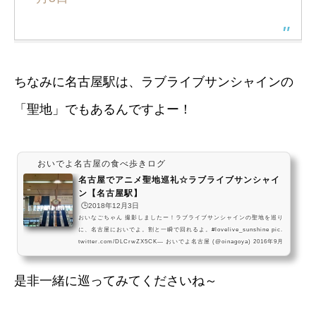
ちなみに名古屋駅は、ラブライブサンシャインの
「聖地」でもあるんですよー！
おいでよ名古屋の食べ歩きログ
名古屋でアニメ聖地巡礼☆ラブライブサンシャイ
ン【名古屋駅】
🕒️2018年12月3日
おいなごちゃん 撮影しましたー！ラブライブサンシャインの聖地を巡り
に、名古屋においでよ。割と一瞬で回れるよ。#lovelive_sunshine pic.
twitter.com/DLCrwZX5CK— おいでよ名古屋 (@oinagoya) 2016年9月
27日 スクールアイドルプロジェクト、ラブライブサンシャインに、名古
屋駅周辺が登場したよ！ 登場したのは名古屋駅西側の「ゆりの噴水(202
是非一緒に巡ってみてくださいね～
8年までに撤去予定？)」と、駅構内の「金時計」駅西側の「ビックカメ
ラ名駅西」が作中に登場するよ 結構すぐ巡れるから、是非探してみてね
～！ビックカメラ名古屋駅西口店へのア...