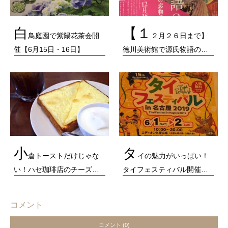
白
【１
鳥庭園で紫陽花茶会開
２月２６日まで】
催【6月15日・16日】
徳川美術館で源氏物語の…
小
タ
倉トーストだけじゃな
イの魅力がいっぱい！
い！ハセ珈琲店のチーズ…
タイフェスティバル開催…
コメント
コメント (0)