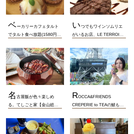
ベ
い
ーカリーカフェタルト
つでもワインソムリエ
でタルト食べ放題(1580円…
がいるお店、LE TERROI…
名
R
古屋飯が色々楽しめ
OCCA&FRIENDS
る。てしごと家【金山総…
CREPERIE to TEAの鯱も…