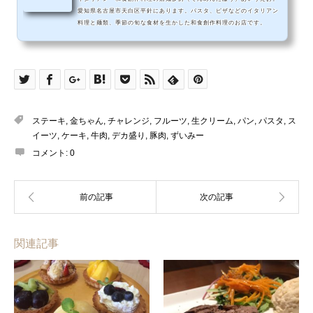
愛知県名古屋市天白区平針にあります。パスタ、ピザなどのイタリアン
料理と麺類、季節の旬な食材を生かした和食創作料理のお店です。
ステーキ
,
金ちゃん
,
チャレンジ
,
フルーツ
,
生クリーム
,
パン
,
パスタ
,
ス
イーツ
,
ケーキ
,
牛肉
,
デカ盛り
,
豚肉
,
ずいみー
コメント:
0
関連記事