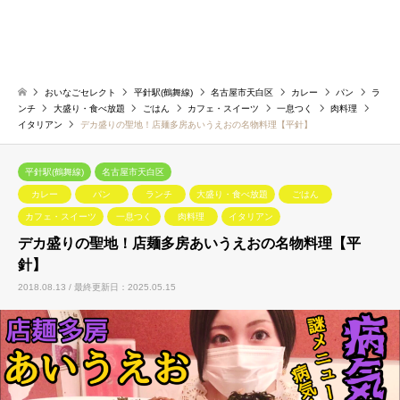
おいなごセレクト
平針駅(鶴舞線)
名古屋市天白区
カレー
パン
ラ
ンチ
大盛り・食べ放題
ごはん
カフェ・スイーツ
一息つく
肉料理
イタリアン
デカ盛りの聖地！店麺多房あいうえおの名物料理【平針】
平針駅(鶴舞線)
名古屋市天白区
カレー
パン
ランチ
大盛り・食べ放題
ごはん
カフェ・スイーツ
一息つく
肉料理
イタリアン
デカ盛りの聖地！店麺多房あいうえおの名物料理【平
針】
2018.08.13 / 最終更新日：2025.05.15