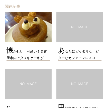
関連記事
懐
あ
かしい！可愛い！名古
なたにピッタリな「ビ
屋市内でタヌキケーキが…
ターなカフェインレスコ…
c
甲