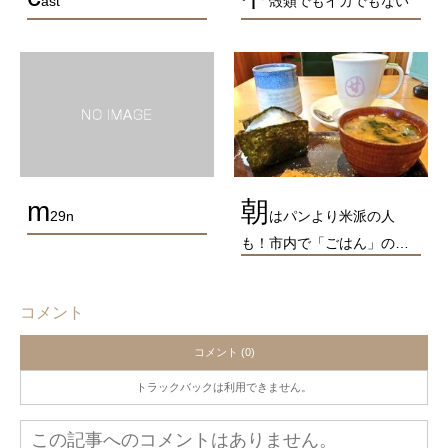
ast
殻類でもイカでもない
m
朝
29n
はパンより米派の人
も！市内で「ごはん」の…
コメント
コメント (0)
トラックバックは利用できません。
この記事へのコメントはありません。