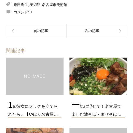
岸田劉生
,
美術館
,
名古屋市美術館
コメント:
0
関連記事
1
一
6.彼女にフラグを立てら
気に混ぜて！名古屋で
れたら。【やはり名古屋…
楽しむ油そば・まぜそば…