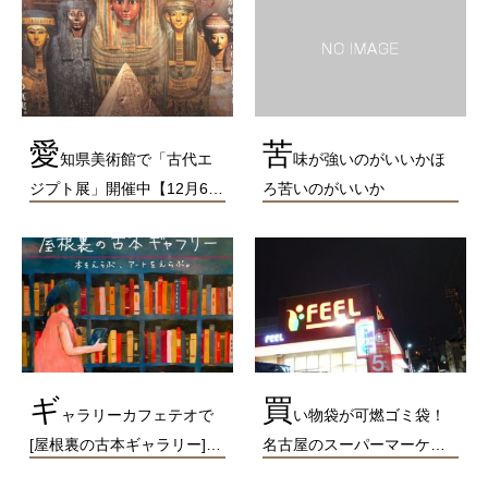
愛
苦
知県美術館で「古代エ
味が強いのがいいかほ
ジプト展」開催中【12月6…
ろ苦いのがいいか
ギ
買
ャラリーカフェテオで
い物袋が可燃ゴミ袋！
[屋根裏の古本ギャラリー]…
名古屋のスーパーマーケ…