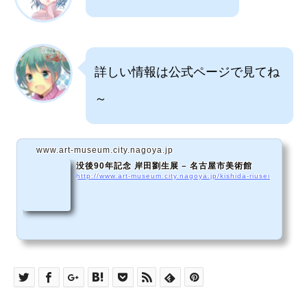
詳しい情報は公式ページで見てね
～
www.art-museum.city.nagoya.jp
没後90年記念 岸田劉生展 – 名古屋市美術館
http://www.art-museum.city.nagoya.jp/kishida-riusei