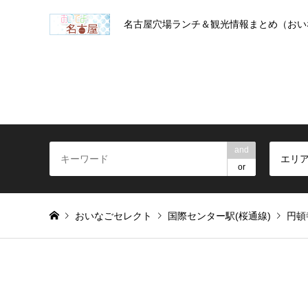
名古屋穴場ランチ＆観光情報まとめ（おい
and
エリ
or
おいなごセレクト
国際センター駅(桜通線)
円頓