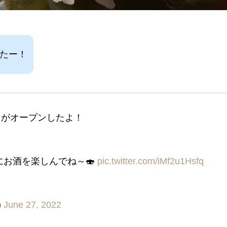
したー！
 がオープンしたよ！
にお酒を楽しんでね～🍣
pic.twitter.com/iMf2u1Hsfq
)
June 27, 2022