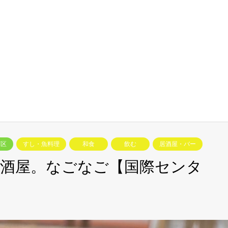
西区
すし・魚料理
和食
飲む
居酒屋・バー
酒屋。なごなご【国際センタ