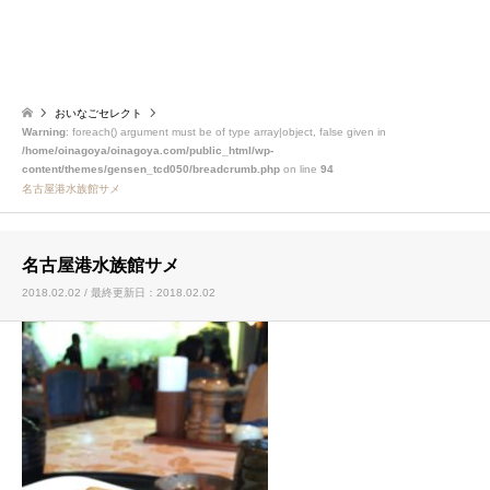
おいなごセレクト
Warning
: foreach() argument must be of type array|object, false given in
/home/oinagoya/oinagoya.com/public_html/wp-
content/themes/gensen_tcd050/breadcrumb.php
on line
94
名古屋港水族館サメ
名古屋港水族館サメ
2018.02.02 / 最終更新日：2018.02.02