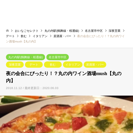
おいなごセレクト
丸の内駅(鶴舞線・桜通線)
名古屋市中区
深夜営業
デート
飲む
イタリアン
居酒屋・バー
夜の会合にぴったり！？丸の内ワイ
ン酒場mush【丸の内】
丸の内駅(鶴舞線・桜通線)
名古屋市中区
深夜営業
デート
飲む
イタリアン
居酒屋・バー
夜の会合にぴったり！？丸の内ワイン酒場mush【丸の
内】
2018.11.12 / 最終更新日：2020.06.03