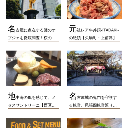
名
元
古屋に点在する謎のオ
祖レア牛丼頂-ITADAKI-
ブジェを徹底調査！桜の…
の絶頂【矢場町・上前津】
地
名
中海の風を感じて、メ
古屋城の鬼門を守護す
セスサントリーニ【西区…
る観音、尾張四観音巡り…