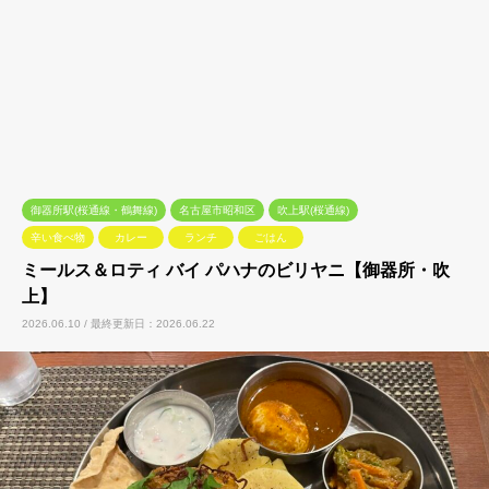
御器所駅(桜通線・鶴舞線)
名古屋市昭和区
吹上駅(桜通線)
辛い食べ物
カレー
ランチ
ごはん
ミールス＆ロティ バイ パハナのビリヤニ【御器所・吹
上】
2026.06.10 / 最終更新日：2026.06.22