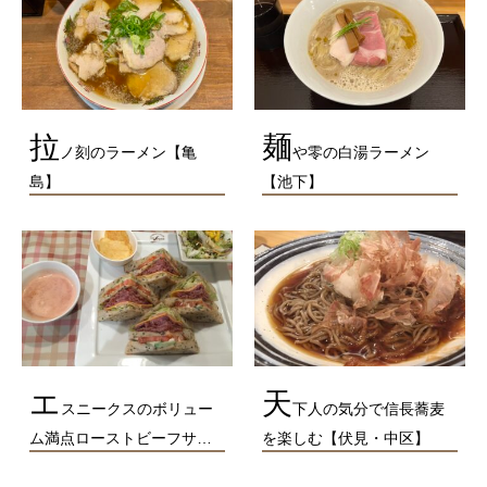
拉
麺
ノ刻のラーメン【亀
や零の白湯ラーメン
島】
【池下】
エ
天
スニークスのボリュー
下人の気分で信長蕎麦
ム満点ローストビーフサ…
を楽しむ【伏見・中区】