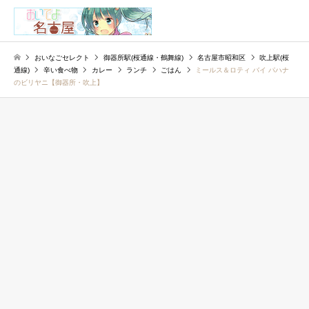
検索
おいなごセレクト
御器所駅(桜通線・鶴舞線)
名古屋市昭和区
吹上駅(桜
通線)
辛い食べ物
カレー
ランチ
ごはん
ミールス＆ロティ バイ パハナ
のビリヤニ【御器所・吹上】