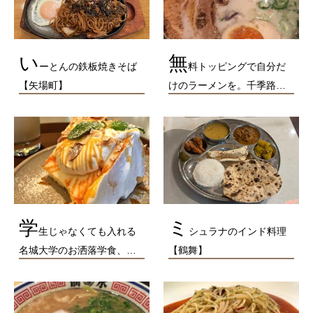
い
無
ーとんの鉄板焼きそば
料トッピングで自分だ
【矢場町】
けのラーメンを。千季路…
学
ミ
生じゃなくても入れる
シュラナのインド料理
名城大学のお洒落学食、…
【鶴舞】