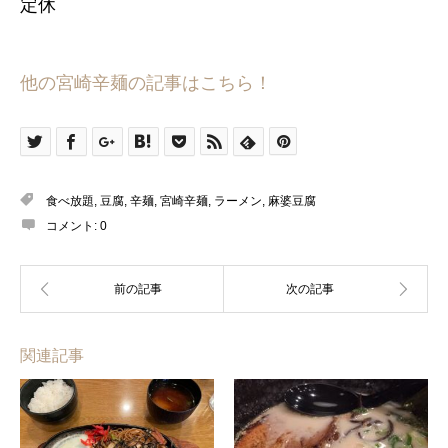
定休
他の宮崎辛麺の記事はこちら！
食べ放題
,
豆腐
,
辛麺
,
宮崎辛麺
,
ラーメン
,
麻婆豆腐
コメント:
0
関連記事