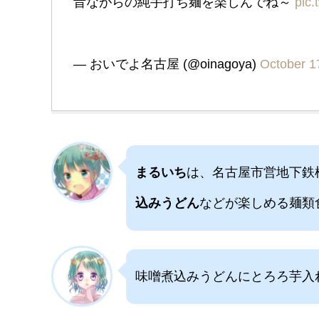
昔ながらの純手打ち麺を楽しんでね～
pic.
— おいでよ名古屋 (@oinagoya)
October 1
まるいち
は、名古屋市営地下鉄
込みうどん
などが楽しめる麺類
味噌煮込みうどんにとろろ芋入