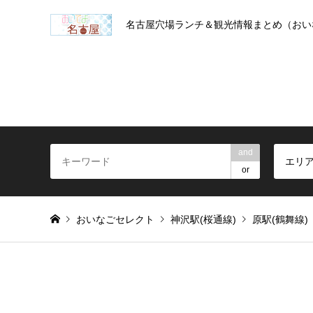
名古屋穴場ランチ＆観光情報まとめ（おい
and
エリ
or
おいなごセレクト
神沢駅(桜通線)
原駅(鶴舞線)