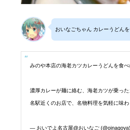
おいなごちゃん カレーうどん
みのや本店の海老カツカレーうどんを食べ
濃厚カレーが麺に絡む、海老カツが乗った
名駅近くのお店で、名物料理を気軽に味
— おいでよ名古屋@おいなご (@oinagoya