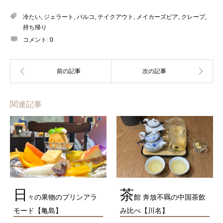
冷たい
,
ジェラート
,
パルコ
,
テイクアウト
,
メイカーズピア
,
クレープ
,
持ち帰り
コメント:
0
関連記事
日
茶
々の果物のプリンアラ
館 奔放不羈の中国茶飲
モード【亀島】
み比べ【川名】