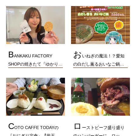
B
お
ANKAKU FACTORY
いねぎの魔法！？愛知
SHOPの焼きたて『ゆかり…
の白だし薫るおいなご鍋…
C
ロ
OTO CAFFE TODAYの
ーストビーフ盛り盛り
『おにぎり定食』【覚王…
のハンバーガーに、ロッ…