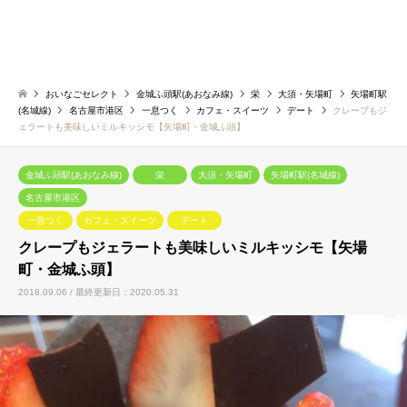
おいなごセレクト
金城ふ頭駅(あおなみ線)
栄
大須・矢場町
矢場町駅
(名城線)
名古屋市港区
一息つく
カフェ・スイーツ
デート
クレープもジ
ェラートも美味しいミルキッシモ【矢場町・金城ふ頭】
金城ふ頭駅(あおなみ線)
栄
大須・矢場町
矢場町駅(名城線)
名古屋市港区
一息つく
カフェ・スイーツ
デート
クレープもジェラートも美味しいミルキッシモ【矢場
町・金城ふ頭】
2018.09.06 / 最終更新日：2020.05.31