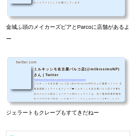
をジェラートにしてお届けしています。
金城ふ頭のメイカーズピアとParcoに店舗があるよ
ー
twitter.com
ミルキッシモ名古屋パルコ店(@milkissimoNP)
さん | Twitter
https://twitter.com/milkissimonp
ミルキッシモ名古屋パルコ店 (@milkissimoNP)さんの最新ツイート 北
海道函館ジェラート＆クレープ❤️ミルキッシモ名古屋パルコ店です❣️当
店のクルクル回るショーケース内のジェラートは、全て着色料香料無添
加です😊店内で製造した出来立てジェラートをぜひどうぞ❣️クレープも
北海道産にこだわっております‼️北海道産生クリームのクレープが食べ
られるお店は数少ないのでは⁉️名古屋パルコ西館Ｂ１Ｆ 愛知県名古屋市
ジェラートもクレープもすてきだねー
中区栄３丁目29-1