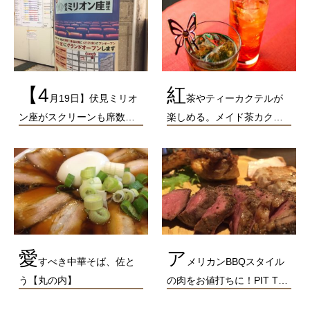
【4
紅
月19日】伏見ミリオ
茶やティーカクテルが
ン座がスクリーンも席数…
楽しめる。メイド茶カク…
愛
ア
すべき中華そば、佐と
メリカンBBQスタイル
う【丸の内】
の肉をお値打ちに！PIT T…