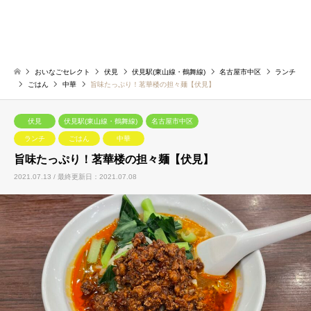
おいなごセレクト
伏見
伏見駅(東山線・鶴舞線)
名古屋市中区
ランチ
ごはん
中華
旨味たっぷり！茗華楼の担々麺【伏見】
伏見
伏見駅(東山線・鶴舞線)
名古屋市中区
ランチ
ごはん
中華
旨味たっぷり！茗華楼の担々麺【伏見】
2021.07.13 / 最終更新日：2021.07.08