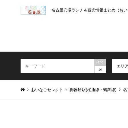
名古屋穴場ランチ＆観光情報まとめ（おい
and
エリ
or
おいなごセレクト
御器所駅(桜通線・鶴舞線)
名