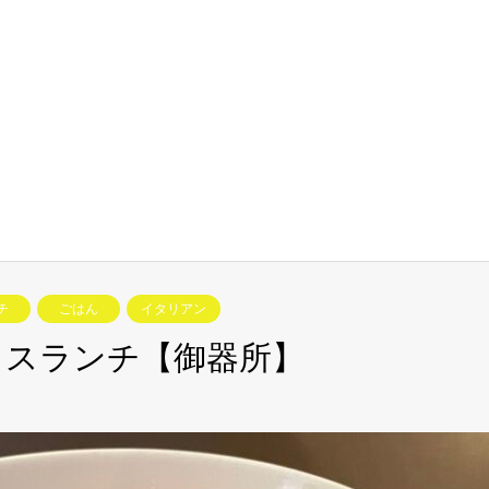
チ
ごはん
イタリアン
イスランチ【御器所】