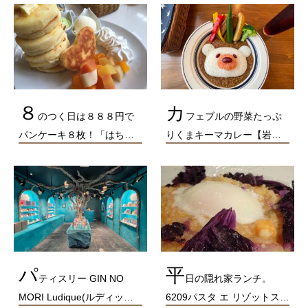
８
カ
のつく日は８８８円で
フェブルの野菜たっぷ
パンケーキ８枚！「はち…
りくまキーマカレー【岩…
パ
平
ティスリー GIN NO
日の隠れ家ランチ。
MORI Ludique(ルディッ…
6209パスタ エ リゾットス…