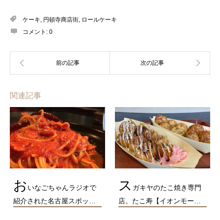
ケーキ
,
円頓寺商店街
,
ロールケーキ
コメント:
0
関連記事
お
ス
いなごちゃんラジオで
ガキヤのたこ焼き専門
紹介された名古屋スポッ…
店。たこ寿【イオンモー…