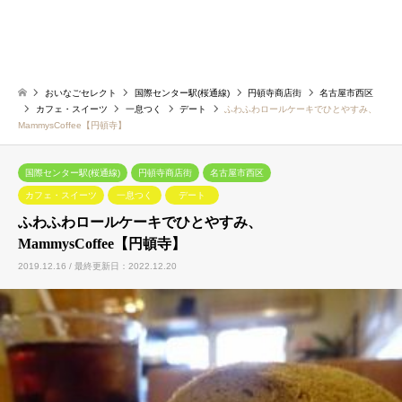
おいなごセレクト
国際センター駅(桜通線)
円頓寺商店街
名古屋市西区
カフェ・スイーツ
一息つく
デート
ふわふわロールケーキでひとやすみ、
MammysCoffee【円頓寺】
国際センター駅(桜通線)
円頓寺商店街
名古屋市西区
カフェ・スイーツ
一息つく
デート
ふわふわロールケーキでひとやすみ、
MammysCoffee【円頓寺】
2019.12.16 / 最終更新日：2022.12.20