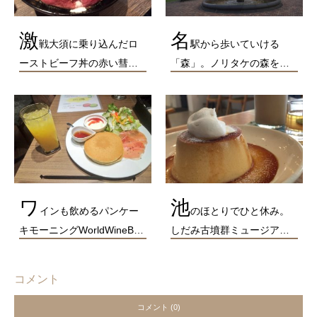
激
名
戦大須に乗り込んだロ
駅から歩いていける
ーストビーフ丼の赤い彗…
「森」。ノリタケの森を…
ワ
池
インも飲めるパンケー
のほとりでひと休み。
キモーニングWorldWineB…
しだみ古墳群ミュージア…
コメント
コメント (0)