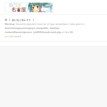
検索
おいなごセレクト
Warning
: foreach() argument must be of type array|object, false given in
/home/oinagoya/oinagoya.com/public_html/wp-
content/themes/gensen_tcd050/breadcrumb.php
on line
94
Le Cafe Andoll