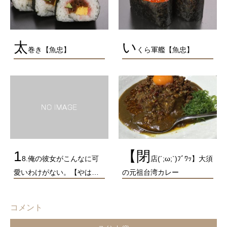
太
い
巻き【魚忠】
くら軍艦【魚忠】
1
【閉
8.俺の彼女がこんなに可
店(´;ω;`)ﾌﾞﾜｯ】大須
愛いわけがない。【やは…
の元祖台湾カレー
コメント