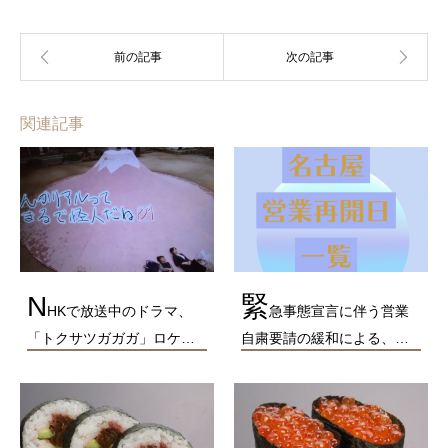
関連記事
N
緊
HKで放送中のドラマ、
急事態宣言に伴う営業
「トクサツガガガ」ロケ…
自粛要請の緩和による、…