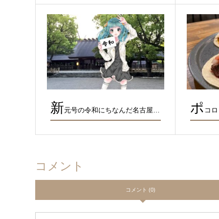
新
ポ
元号の令和にちなんだ名古屋…
コロ
コメント
コメント (0)