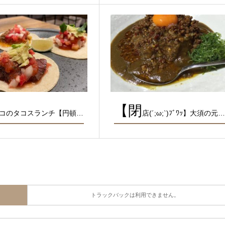
【閉
コのタコスランチ【円頓…
店(´;ω;`)ﾌﾞﾜｯ】大須の元
トラックバックは利用できません。