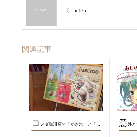
m17n
関連記事
コ
意
メダ珈琲店で「かき氷」と「…
外と