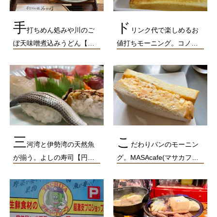
手
ド
打ちめん処みや川のご
リンク代で楽しめるお
ぼ天味噌煮込みうどん【…
値打ちモーニング。コノ…
三
こ
河湾と伊勢湾の天然魚
だわりパンのモーニン
が揃う。よしの寿司【円…
グ。MASAcafe(マサカフ…