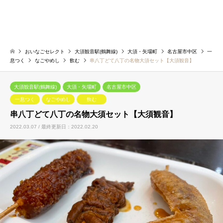
おいなごセレクト
大須観音駅(鶴舞線)
大須・矢場町
名古屋市中区
一
息つく
なごやめし
飲む
串八丁どて八丁の名物大須セット【大須観音】
大須観音駅(鶴舞線)
大須・矢場町
名古屋市中区
一息つく
なごやめし
飲む
串八丁どて八丁の名物大須セット【大須観音】
2022.03.07 / 最終更新日：2022.02.20