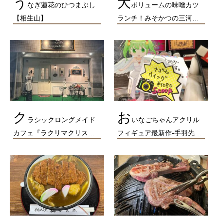
う
大
なぎ蓮花のひつまぶし
ボリュームの味噌カツ
【相生山】
ランチ！みそかつの三河…
ク
お
ラシックロングメイド
いなごちゃんアクリル
カフェ『ラクリマクリス…
フィギュア最新作-手羽先…