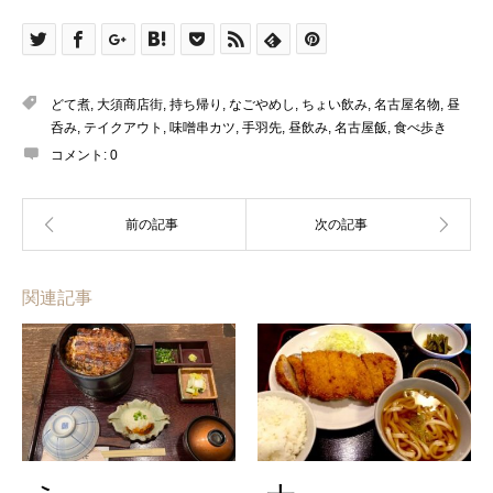
どて煮
,
大須商店街
,
持ち帰り
,
なごやめし
,
ちょい飲み
,
名古屋名物
,
昼
呑み
,
テイクアウト
,
味噌串カツ
,
手羽先
,
昼飲み
,
名古屋飯
,
食べ歩き
コメント:
0
関連記事