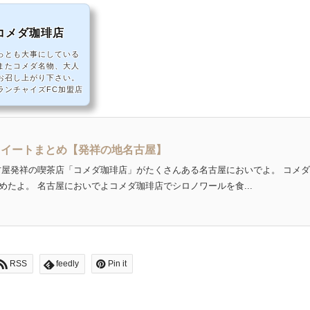
所コメダ珈琲店
っとも大事にしている
またコメダ名物、大人
お召し上がり下さい。
ランチャイズFC加盟店
ツイートまとめ【発祥の地名古屋】
古屋発祥の喫茶店「コメダ珈琲店」がたくさんある名古屋においでよ。 コメ
たよ。 名古屋においでよコメダ珈琲店でシロノワールを食...
RSS
feedly
Pin it