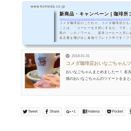
www.komeda.co.jp
新商品・キャンペーン | 珈琲
http://www.komeda.co.jp/info/campaign.php
コメダ珈琲店のこだわり。コメダ珈琲店がも
ことは、「コーヒーを大切にする心」です。
気の「シロノワール」、是非コーヒーと共に
名古屋を飛び出し各地でブレイク中です！フ
2018.01.31
コメダ珈琲店おいなごちゃん
おいなごちゃんまとめましたー！ 名
係のおいなごちゃんのツイートをまとめ
Tweet
Share
+1
Hatena
Pocket