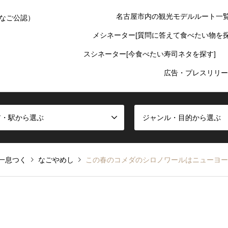
名古屋市内の観光モデルルート一
なご公認）
メシネーター[質問に答えて食べたい物を探
スシネーター[今食べたい寿司ネタを探す]
広告・プレスリリー
ア・駅から選ぶ
ジャンル・目的から選ぶ
一息つく
なごやめし
この春のコメダのシロノワールはニューヨー