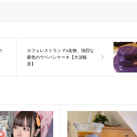
の
カフェレストラン Y’s名物、強烈な
紫色のウベパンケーキ【大須観
音】