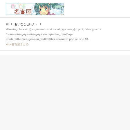
検索
おいなごセレクト
Warning
: foreach() argument must be of type array|object, false given in
/home/oinagoya/oinagoya.com/public_html/wp-
content/themes/gensen_tcd050/breadcrumb.php
on line
94
kitte名古屋まとめ