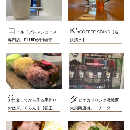
コ
K’
ールドプレスジュース
sCOFFEE STAND【名
専門店。FLUIDが円頓寺…
鉄清水】
注
タ
文してから作る手作り
ピオカドリンク激戦区
おはぎ。ぐらんま【覚王…
大須商店街。「チーター…