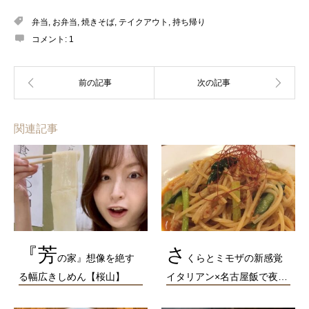
弁当
,
お弁当
,
焼きそば
,
テイクアウト
,
持ち帰り
コメント:
1
関連記事
『芳
さ
の家』想像を絶す
くらとミモザの新感覚
る幅広きしめん【桜山】
イタリアン×名古屋飯で夜…