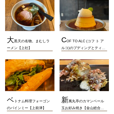
大
C
黒天の名物。まむしラ
OF TO ALC (コフ ト ア
ーメン【上社】
ルコ)のプディングとティ…
ベ
新
トナム料理フォーゴン
萬丸亭のカマンベール
のバインミー【上前津】
玉お好み焼き【金山総合…